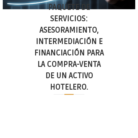
l
s
PAQUETE DE
s
u
i
SERVICIOS:
t
t
i
e
ASESORAMIENTO,
o
INTERMEDIACIÓN E
n
s
FINANCIACIÓN PARA
LA COMPRA-VENTA
DE UN ACTIVO
HOTELERO.